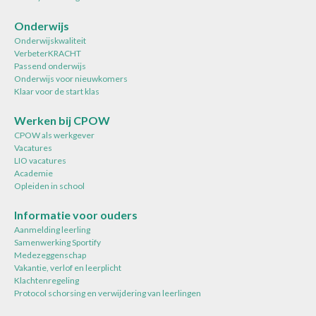
Onderwijs
Onderwijskwaliteit
VerbeterKRACHT
Passend onderwijs
Onderwijs voor nieuwkomers
Klaar voor de start klas
Werken bij CPOW
CPOW als werkgever
Vacatures
LIO vacatures
Academie
Opleiden in school
Informatie voor ouders
Aanmelding leerling
Samenwerking Sportify
Medezeggenschap
Vakantie, verlof en leerplicht
Klachtenregeling
Protocol schorsing en verwijdering van leerlingen