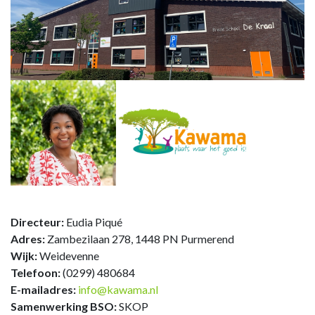
Directeur:
Eudia Piqué
Adres:
Zambezilaan 278, 1448 PN Purmerend
Wijk:
Weidevenne
Telefoon:
(0299) 480684
E-mailadres:
info@
kawama.nl
Samenwerking BSO:
SKOP