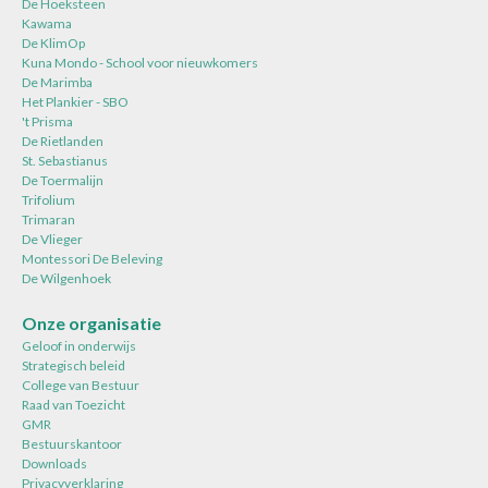
De Hoeksteen
Kawama
De KlimOp
Kuna Mondo - School voor nieuwkomers
De Marimba
Het Plankier - SBO
't Prisma
De Rietlanden
St. Sebastianus
De Toermalijn
Trifolium
Trimaran
De Vlieger
Montessori De Beleving
De Wilgenhoek
Onze organisatie
Geloof in onderwijs
Strategisch beleid
College van Bestuur
Raad van Toezicht
GMR
Bestuurskantoor
Downloads
Privacyverklaring