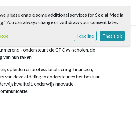
rs
Contact
we please enable some additional services for
Social Media
ng
? You can always change or withdraw your consent later.
oose
I decline
That's ok
Purmerend - ondersteunt de CPOW-scholen, de
ng van hun taken.
n, opleiden en professionalisering, financiën,
rs van deze afdelingen ondersteunen het bestuur
derwijskwaliteit, onderwijsinnovatie,
 communicatie.