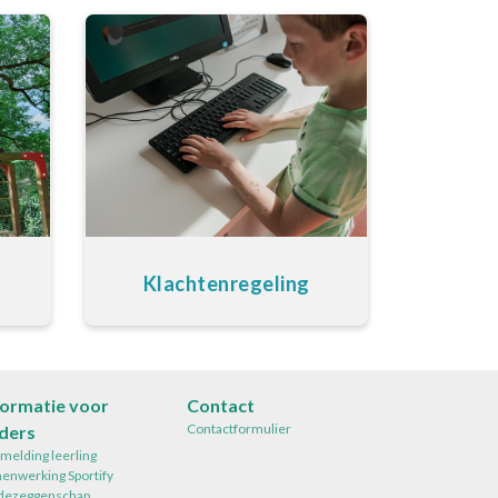
Klachtenregeling
formatie voor
Contact
Contactformulier
ders
melding leerling
enwerking Sportify
ezeggenschap