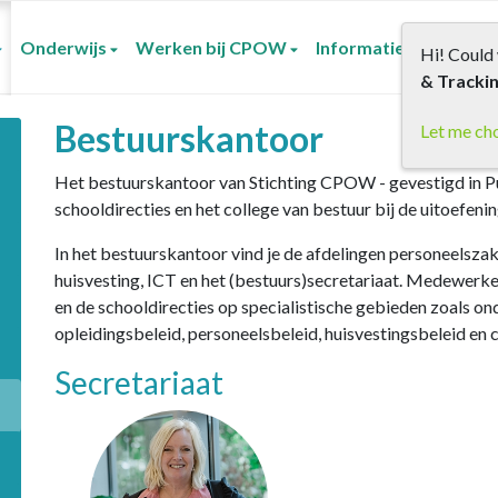
Onderwijs
Werken bij CPOW
Informatie voor oude
Hi! Could 
& Tracki
Bestuurskantoor
Let me ch
Het bestuurskantoor van Stichting CPOW - gevestigd in 
schooldirecties en het college van bestuur bij de uitoefeni
In het bestuurskantoor vind je de afdelingen personeelszake
huisvesting, ICT en het (bestuurs)secretariaat. Medewerke
en de schooldirecties op specialistische gebieden zoals on
opleidingsbeleid, personeelsbeleid, huisvestingsbeleid en
Secretariaat