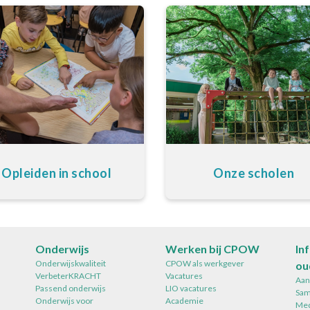
Opleiden in school
Onze scholen
Onderwijs
Werken bij CPOW
In
Onderwijskwaliteit
CPOW als werkgever
ou
VerbeterKRACHT
Vacatures
Aan
Passend onderwijs
LIO vacatures
Sam
Onderwijs voor
Academie
Med