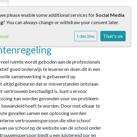
rs
Contact
we please enable some additional services for
Social Media
ng
? You can always change or withdraw your consent later.
 externe
oose
I decline
That's ok
htenregeling
j veel ruimte wordt geboden aan de professionals
tief goed onderwijs te leveren en doen dit in een
svolle samenwerking is gebaseerd op
 altijd gebeuren dat er misverstanden ontstaan
t vertrouwen beschadigd is, kunt u ervoor
oplossing kan worden gevonden voor uw probleem
et bewandeld hoeft te worden. Door met elkaar te
eeste gevallen samen een oplossing worden
interne vertrouwenspersoon die elke school
 van uw school op de website van de school onder
rtrouwenspersoon biedt u een luisterend oor en