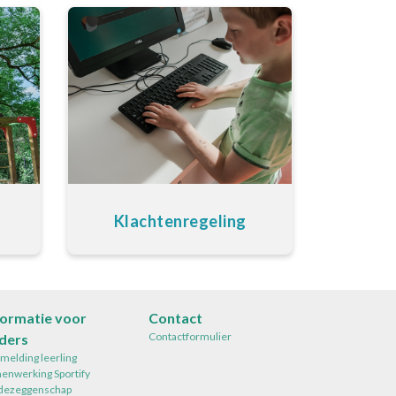
Klachtenregeling
formatie voor
Contact
Contactformulier
ders
melding leerling
enwerking Sportify
ezeggenschap