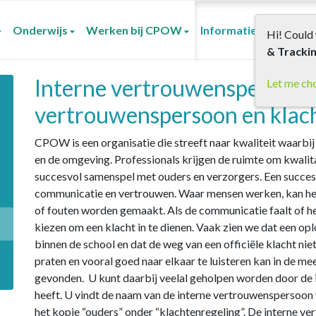
Onderwijs
Werken bij CPOW
Informatie voor oude
Hi! Could 
& Tracki
Interne vertrouwenspersoon,
Let me ch
vertrouwenspersoon en klac
CPOW is een organisatie die streeft naar kwaliteit waarbi
en de omgeving. Professionals krijgen de ruimte om kwalita
succesvol samenspel met ouders en verzorgers. Een succe
communicatie en vertrouwen. Waar mensen werken, kan het
of fouten worden gemaakt. Als de communicatie faalt of he
kiezen om een klacht in te dienen. Vaak zien we dat een 
binnen de school en dat de weg van een officiële klacht ni
praten en vooral goed naar elkaar te luisteren kan in de m
gevonden. U kunt daarbij veelal geholpen worden door de 
heeft. U vindt de naam van de interne vertrouwenspersoon
het kopje “ouders” onder “klachtenregeling”. De interne ve