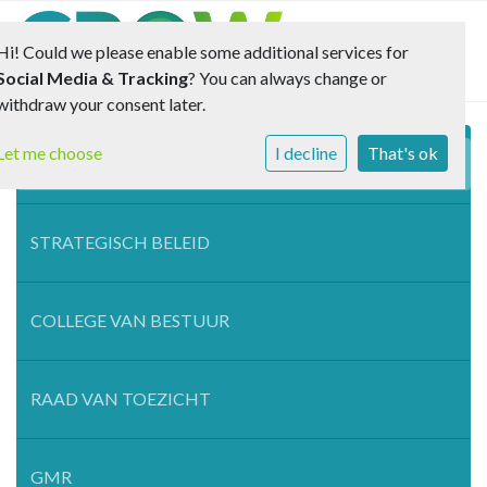
Toggle 
Hi! Could we please enable some additional services for
Social Media & Tracking
? You can always change or
withdraw your consent later.
Let me choose
I decline
That's ok
GELOOF IN ONDERWIJS
STRATEGISCH BELEID
COLLEGE VAN BESTUUR
RAAD VAN TOEZICHT
GMR