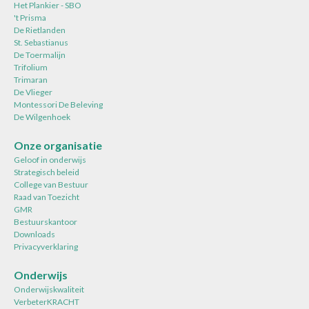
Het Plankier - SBO
't Prisma
De Rietlanden
St. Sebastianus
De Toermalijn
Trifolium
Trimaran
De Vlieger
Montessori De Beleving
De Wilgenhoek
Onze organisatie
Geloof in onderwijs
Strategisch beleid
College van Bestuur
Raad van Toezicht
GMR
Bestuurskantoor
Downloads
Privacyverklaring
Onderwijs
Onderwijskwaliteit
VerbeterKRACHT