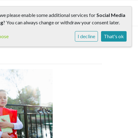
rs
Contact
we please enable some additional services for
Social Media
ng
? You can always change or withdraw your consent later.
oose
I decline
That's ok