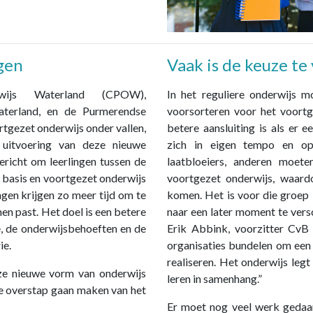
ngen
Vaak is de keuze te
rwijs Waterland (CPOW),
In het reguliere onderwijs 
aterland, en de Purmerendse
voorsorteren voor het voortg
rtgezet onderwijs onder vallen,
betere aansluiting is als er e
uitvoering van deze nieuwe
zich in eigen tempo en op 
ericht om leerlingen tussen de
laatbloeiers, anderen moet
t basis en voortgezet onderwijs
voortgezet onderwijs, waard
ngen krijgen zo meer tijd om te
komen. Het is voor die groep 
en past. Het doel is een betere
naar een later moment te versc
se, de onderwijsbehoeften en de
Erik Abbink, voorzitter Cv
ie.
organisaties bundelen om een l
realiseren. Het onderwijs leg
ze nieuwe vorm van onderwijs
leren in samenhang.”
de overstap gaan maken van het
Er moet nog veel werk gedaa