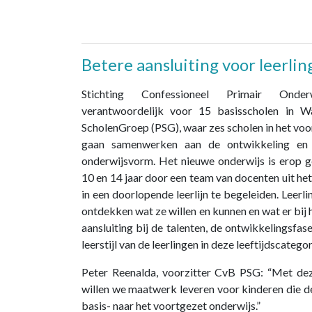
Betere aansluiting voor leerli
Stichting Confessioneel Primair Onde
verantwoordelijk voor 15 basisscholen in W
ScholenGroep (PSG), waar zes scholen in het voo
gaan samenwerken aan de ontwikkeling en 
onderwijsvorm. Het nieuwe onderwijs is erop g
10 en 14 jaar door een team van docenten uit he
in een doorlopende leerlijn te begeleiden. Leerli
ontdekken wat ze willen en kunnen en wat er bij h
aansluiting bij de talenten, de ontwikkelingsfa
leerstijl van de leerlingen in deze leeftijdscategor
Peter Reenalda, voorzitter CvB PSG: “Met de
willen we maatwerk leveren voor kinderen die 
basis- naar het voortgezet onderwijs.”