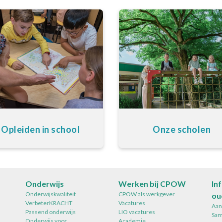
Opleiden in school
Onze scholen
Onderwijs
Werken bij CPOW
In
Onderwijskwaliteit
CPOW als werkgever
ou
VerbeterKRACHT
Vacatures
Aan
Passend onderwijs
LIO vacatures
Sam
Onderwijs voor
Academie