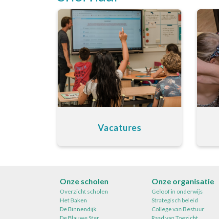
Vacatures
Onze scholen
Onze organisatie
Overzicht scholen
Geloof in onderwijs
Het Baken
Strategisch beleid
De Binnendijk
College van Bestuur
De Blauwe Ster
Raad van Toezicht