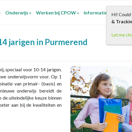
Onderwijs
Werken bij CPOW
Informatie voor oude
Hi! Could 
& Tracki
Let me ch
14 jarigen in Purmerend
j, speciaal voor 10-14 jarigen.
uwe onderwijsvorm voor. Op 1
inatie van primair- (basis) en
 nieuwe onderwijs bereidt de
 de uiteindelijke keuze binnen
eter aan bij de kwaliteiten en