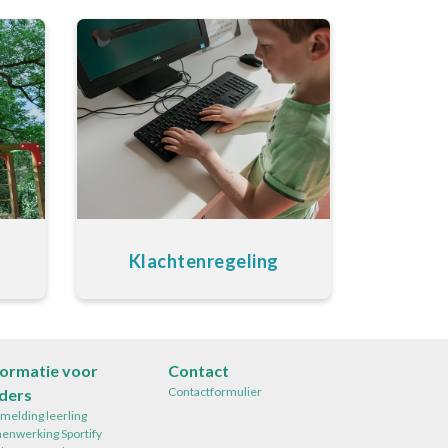
Klachtenregeling
formatie voor
Contact
Contactformulier
ders
melding leerling
enwerking Sportify